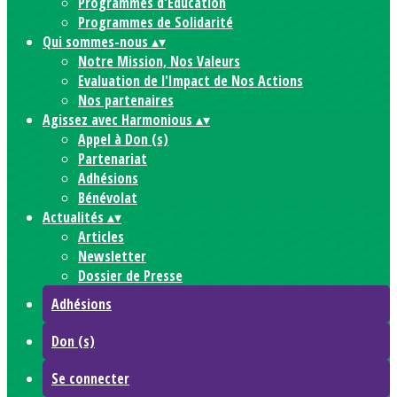
Programmes d'Education
Programmes de Solidarité
Qui sommes-nous
▴
▾
Notre Mission, Nos Valeurs
Evaluation de l'Impact de Nos Actions
Nos partenaires
Agissez avec Harmonious
▴
▾
Appel à Don (s)
Partenariat
Adhésions
Bénévolat
Actualités
▴
▾
Articles
Newsletter
Dossier de Presse
Adhésions
Don (s)
Se connecter