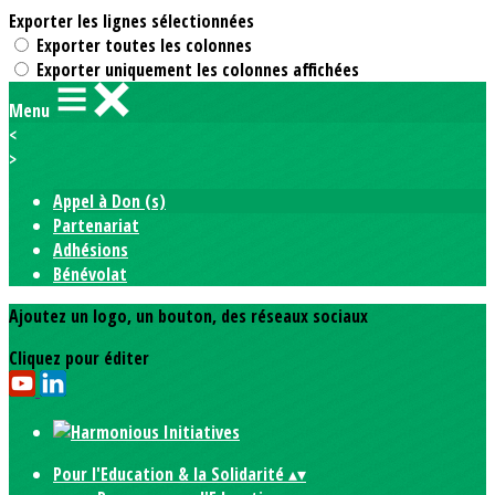
Exporter les lignes sélectionnées
Exporter toutes les colonnes
Exporter uniquement les colonnes affichées
Menu
<
>
Appel à Don (s)
Partenariat
Adhésions
Bénévolat
Ajoutez un logo, un bouton, des réseaux sociaux
Cliquez pour éditer
Pour l'Education & la Solidarité
▴
▾